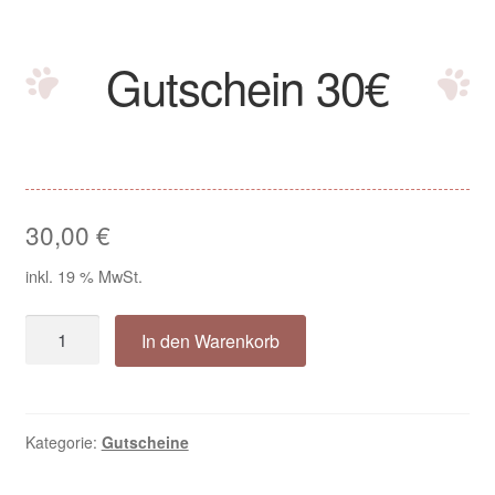
Bordüren Halsbänder
Gutschein 30€
City Halsbänder
City Halsband Dotty beige Cord
City Halsband Dotty braun Cord
30,00
€
Herzilein Halsbänder
inkl. 19 % MwSt.
Landhaus Halsbänder
Gutschein
In den Warenkorb
30€
Savanna Halsbänder
Menge
Signalhalsbänder
Kategorie:
Gutscheine
Impressum