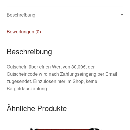
Beschreibung
Kasse
Klettis
Bewertungen (0)
Leinen
Beschreibung
Mein Konto
Gutschein über einen Wert von 30,00€, der
Gutscheincode wird nach Zahlungseingang per Email
Shop
zugesendet. Einzulösen hier im Shop, keine
Bargeldauszahlung.
Versandarten
Ähnliche Produkte
Warenkorb
Widerrufsbelehrung