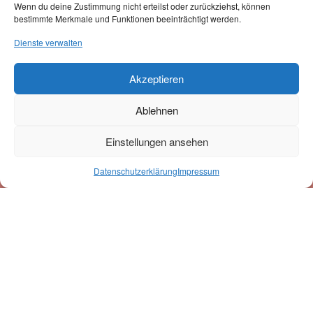
Wenn du deine Zustimmung nicht erteilst oder zurückziehst, können
Versand erfolgt mit unserem Partner:
bestimmte Merkmale und Funktionen beeinträchtigt werden.
Dienste verwalten
Akzeptieren
Ablehnen
Newsletter-Anmeldung
Einstellungen ansehen
0
Datenschutzerklärung
Impressum
Suche
Suchen
nach:
Mit der Eintragung in den Newsletter erkläre ich mich mit der Speicherung u.
Verarbeitung der eingegebenen Daten durch diese Website einverstanden.