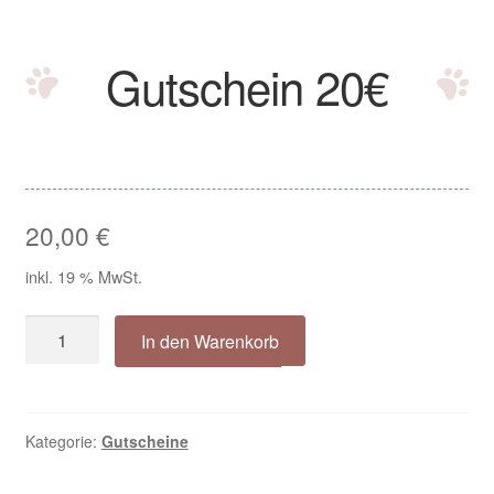
Bordüren Halsbänder
Gutschein 20€
City Halsbänder
City Halsband Dotty beige Cord
City Halsband Dotty braun Cord
20,00
€
Herzilein Halsbänder
inkl. 19 % MwSt.
Landhaus Halsbänder
Gutschein
In den Warenkorb
20€
Savanna Halsbänder
Menge
Signalhalsbänder
Kategorie:
Gutscheine
Impressum