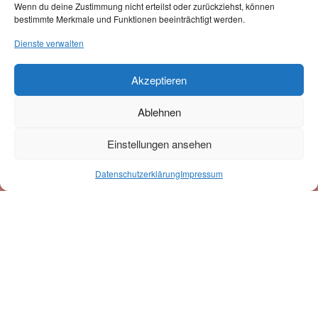
Wenn du deine Zustimmung nicht erteilst oder zurückziehst, können
Versand erfolgt mit unserem Partner:
bestimmte Merkmale und Funktionen beeinträchtigt werden.
Dienste verwalten
Akzeptieren
Ablehnen
Newsletter-Anmeldung
Einstellungen ansehen
0
Datenschutzerklärung
Impressum
Suche
Suchen
nach:
Mit der Eintragung in den Newsletter erkläre ich mich mit der Speicherung u.
Verarbeitung der eingegebenen Daten durch diese Website einverstanden.