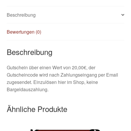
Beschreibung
Kasse
Klettis
Bewertungen (0)
Leinen
Beschreibung
Mein Konto
Gutschein über einen Wert von 20,00€, der
Gutscheincode wird nach Zahlungseingang per Email
Shop
zugesendet. Einzulösen hier im Shop, keine
Bargeldauszahlung.
Versandarten
Ähnliche Produkte
Warenkorb
Widerrufsbelehrung