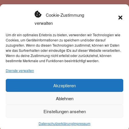
Cookie-Zustimmung
Zahlung & Versand
verwalten
Zahlungsmöglichkeiten:
Um dir ein optimales Erlebnis zu bieten, verwenden wir Technologien wie
Cookies, um Geräteinformationen zu speichern und/oder darauf
zuzugreifen. Wenn du diesen Technologien zustimmst, können wir Daten
Versand erfolgt mit unserem Partner:
wie das Surfverhalten oder eindeutige IDs auf dieser Website verarbeiten.
Wenn du deine Zustimmung nicht erteilst oder zurückziehst, können
bestimmte Merkmale und Funktionen beeinträchtigt werden.
Dienste verwalten
Akzeptieren
Newsletter-Anmeldung
Ablehnen
Einstellungen ansehen
Mit der Eintragung in den Newsletter erkläre ich mich mit der Speicherung u.
0
Verarbeitung der eingegebenen Daten durch diese Website einverstanden.
Datenschutzerklärung
Impressum
Suche
Suchen