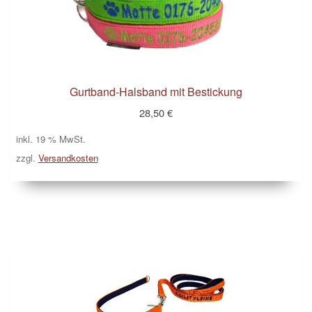
Kasse
Klettis
Gurtband-Halsband mit Bestickung
Leinen
28,50
€
inkl. 19 % MwSt.
Mein Konto
zzgl.
Versandkosten
Shop
Versandarten
Warenkorb
Widerrufsbelehrung