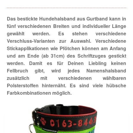
Bordüren Halsbänder
Das bestickte Hundehalsband aus Gurtband kann in
City Halsbänder
fünf verschiedenen Breiten und individueller Länge
gewählt werden. Es stehen verschiedene
City Halsband Dotty beige Cord
Verschluss-Varianten zur Auswahl. Verschiedene
Stickapplikationen wie Pfötchen können am Anfang
City Halsband Dotty braun Cord
und am Ende (ab 31cm) des Schriftzuges gestickt
werden. Damit es für Deinen Liebling keinen
Herzilein Halsbänder
Fellbruch gibt, wird jedes Namenshalsband
zusätzlich mit verschiedenen wählbaren
Polsterstoffen hinternäht. Es sind viele hübsche
Landhaus Halsbänder
Farbkombinationen möglich.
Savanna Halsbänder
Signalhalsbänder
Impressum