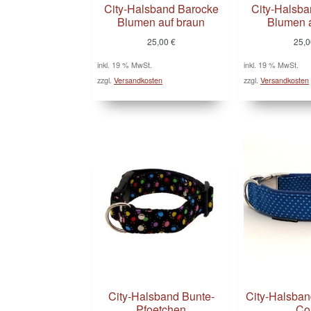
City-Halsband Barocke
City-Halsba
Blumen auf braun
Blumen a
25,00
€
25,
inkl. 19 % MwSt.
inkl. 19 % MwSt.
zzgl.
Versandkosten
zzgl.
Versandkosten
City-Halsband Bunte-
City-Halsban
Pfoetchen
Co