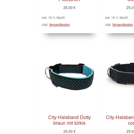
25,00
€
25,
inkl. 19 % MwSt.
inkl. 19 % MwSt.
zzgl.
Versandkosten
zzgl.
Versandkosten
City-Halsband Dotty
City-Halsban
braun mit türkis
co
25,00
€
25,