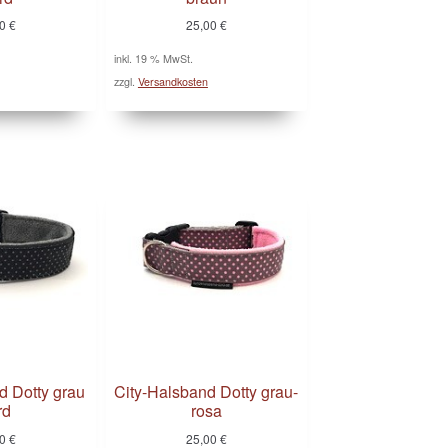
00
€
25,00
€
inkl. 19 % MwSt.
zzgl.
Versandkosten
d Dotty grau
City-Halsband Dotty grau-
rd
rosa
00
€
25,00
€