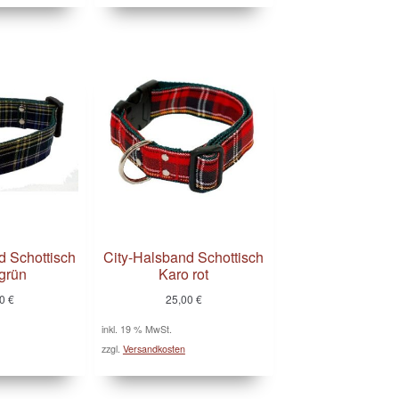
d Schottisch
City-Halsband Schottisch
grün
Karo rot
00
€
25,00
€
inkl. 19 % MwSt.
zzgl.
Versandkosten