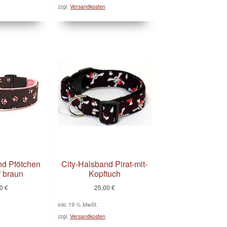
zzgl.
Versandkosten
nd Pfötchen
City-Halsband Pirat-mit-
f braun
Kopftuch
00
€
25,00
€
inkl. 19 % MwSt.
zzgl.
Versandkosten