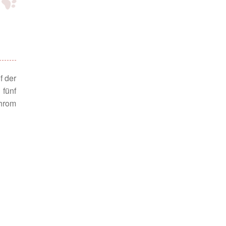
f der
 fünf
hrom