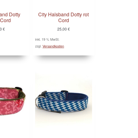
and Dotty
City Halsband Dotty rot
 Cord
Cord
00
€
25,00
€
inkl. 19 % MwSt.
zzgl.
Versandkosten