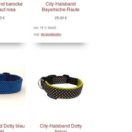
nd barocke
City-Halsband
uf rosa
Bayerische-Raute
00
€
25,00
€
inkl. 19 % MwSt.
zzgl.
Versandkosten
d Dotty blau
City-Halsband Dotty
rd
braun