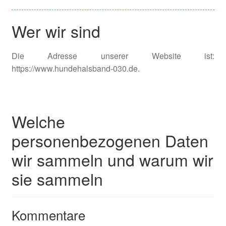
Bordüren Halsbänder
Wer wir sind
City Halsbänder
Die Adresse unserer Website ist:
City Halsband Dotty beige Cord
https://www.hundehalsband-030.de.
City Halsband Dotty braun Cord
Welche
Herzilein Halsbänder
personenbezogenen Daten
Landhaus Halsbänder
wir sammeln und warum wir
Savanna Halsbänder
sie sammeln
Signalhalsbänder
Kommentare
Impressum