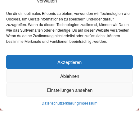
verwalten
Um dir ein optimales Erlebnis zu bieten, verwenden wir Technologien wie
Cookies, um Geräteinformationen zu speichern und/oder darauf
Zahlung & Versand
zuzugreifen. Wenn du diesen Technologien zustimmst, können wir Daten
wie das Surfverhalten oder eindeutige IDs auf dieser Website verarbeiten.
Zahlungsmöglichkeiten:
Wenn du deine Zustimmung nicht erteilst oder zurückziehst, können
bestimmte Merkmale und Funktionen beeinträchtigt werden.
Versand erfolgt mit unserem Partner:
Akzeptieren
Ablehnen
Einstellungen ansehen
0
Datenschutzerklärung
Impressum
Suche
Suchen
nach:
Newsletter-Anmeldung
Mit der Eintragung in den Newsletter erkläre ich mich mit der Speicherung u.