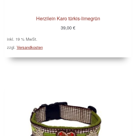
Kasse
Herzilein Karo türkis-limegrün
39,00
€
Klettis
inkl. 19 % MwSt.
Leinen
zzgl.
Versandkosten
Mein Konto
Shop
Versandarten
Warenkorb
Widerrufsbelehrung