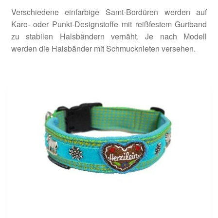
Bordüren Halsbänder
Verschiedene einfarbige Samt-Bordüren werden auf
Karo- oder Punkt-Designstoffe mit reißfestem Gurtband
zu stabilen Halsbändern vernäht. Je nach Modell
City Halsbänder
werden die Halsbänder mit Schmucknieten versehen.
City Halsband Dotty beige Cord
City Halsband Dotty braun Cord
Herzilein Halsbänder
Landhaus Halsbänder
Savanna Halsbänder
Signalhalsbänder
Impressum