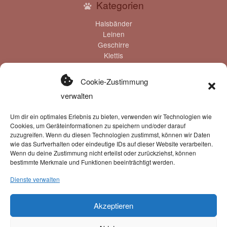
Kategorien
Halsbänder
Leinen
Geschirre
Klettis
Gravuren
Gutscheine
Cookie-Zustimmung
verwalten
Um dir ein optimales Erlebnis zu bieten, verwenden wir Technologien wie
Cookies, um Geräteinformationen zu speichern und/oder darauf
Zahlung & Versand
zuzugreifen. Wenn du diesen Technologien zustimmst, können wir Daten
wie das Surfverhalten oder eindeutige IDs auf dieser Website verarbeiten.
Zahlungsmöglichkeiten:
Wenn du deine Zustimmung nicht erteilst oder zurückziehst, können
bestimmte Merkmale und Funktionen beeinträchtigt werden.
Dienste verwalten
Versand erfolgt mit unserem Partner:
Akzeptieren