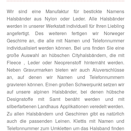
Bordüren Halsbänder
Wir sind eine Manufaktur für bestickte Namens
Halsbänder aus Nylon oder Leder. Alle Halsbänder
City Halsbänder
werden in unserer Werkstatt individuell für Ihren Liebling
angefertigt. Des weiteren fertigen wir Norweger
City Halsband Dotty beige Cord
Geschirre an, die alle mit Namen und Telefonnummer
individualisiert werden können. Bei uns finden Sie eine
City Halsband Dotty braun Cord
große Auswahl an hübschen Cityhalsbändern, die mit
Fleece , Leder oder Neoprenstoff hinternäht werden.
Herzilein Halsbänder
Neben Gravurmarken bieten wir auch Aluverschlüsse
an, auf denen wir Namen und Telefonnummern
Landhaus Halsbänder
gravieren können. Einen großen Schwerpunkt setzen wir
auf unsere alpinen Halsbänder, bei denen hübsche
Designstoffe mit Samt benäht werden und mit
Savanna Halsbänder
silberfarbenen Landhaus Applikationen veredelt werden.
Zu allen Halsbändern und Geschirren gibt es natürlich
Signalhalsbänder
auch die passenden Leinen. Klettis mit Namen und
Telefonnummer zum Umkletten um das Halsband finden
Impressum