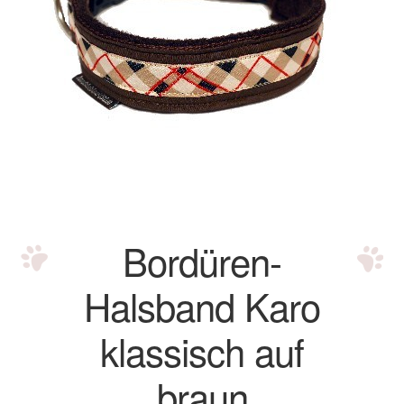
Bordüren Halsbänder
City Halsbänder
City Halsband Dotty beige Cord
City Halsband Dotty braun Cord
Herzilein Halsbänder
Bordüren-
Landhaus Halsbänder
Halsband Karo
Savanna Halsbänder
klassisch auf
Signalhalsbänder
braun
Impressum