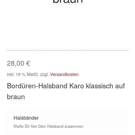
Kasse
Klettis
Leinen
28,00
€
Mein Konto
inkl. 19 % MwSt.
zzgl.
Versandkosten
Shop
Bordüren-Halsband Karo klassisch auf
braun
Versandarten
Warenkorb
Halsbänder
Stelle Dir hier Dein Halsband zusammen
Widerrufsbelehrung