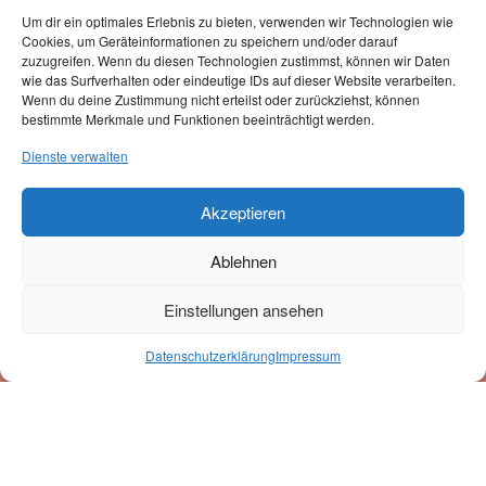
Geschirre
Um dir ein optimales Erlebnis zu bieten, verwenden wir Technologien wie
Klettis
Cookies, um Geräteinformationen zu speichern und/oder darauf
Gravuren
zuzugreifen. Wenn du diesen Technologien zustimmst, können wir Daten
wie das Surfverhalten oder eindeutige IDs auf dieser Website verarbeiten.
Gutscheine
Wenn du deine Zustimmung nicht erteilst oder zurückziehst, können
bestimmte Merkmale und Funktionen beeinträchtigt werden.
Dienste verwalten
Akzeptieren
Ablehnen
Zahlung & Versand
Einstellungen ansehen
Zahlungsmöglichkeiten:
0
Datenschutzerklärung
Impressum
Suche
Suchen
nach:
Versand erfolgt mit unserem Partner: