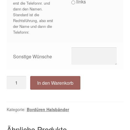
links
erst die Telefonnr. und
dann den Namen.
Standard ist die
Rechtsführung, also erst
der Name und dann die
Telefonnr.
Sonstige Wünsche
Bordüren-
In den Warenkorb
Halsband
Karo
klassisch
auf
Kategorie:
Bordüren Halsbänder
braun
Menge
Ähnliche Produkte