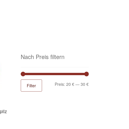
Nach Preis filtern
Min.
Max.
Preis:
20 €
—
30 €
Filter
Preis
Preis
pilz