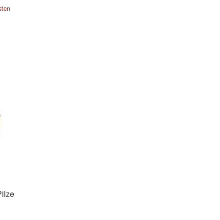
sten
ilze