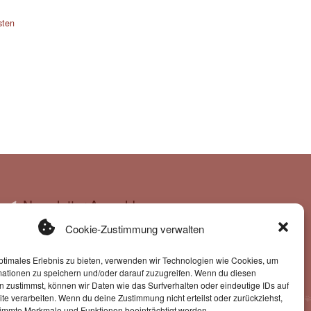
sten
Newsletter-Anmeldung
Cookie-Zustimmung verwalten
ntragung in den Newsletter erkläre ich mich mit der
ptimales Erlebnis zu bieten, verwenden wir Technologien wie Cookies, um
mationen zu speichern und/oder darauf zuzugreifen. Wenn du diesen
g u. Verarbeitung der eingegebenen Daten durch
 zustimmst, können wir Daten wie das Surfverhalten oder eindeutige IDs auf
diese Website einverstanden.
te verarbeiten. Wenn du deine Zustimmung nicht erteilst oder zurückziehst,
immte Merkmale und Funktionen beeinträchtigt werden.