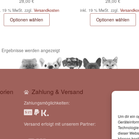
28,00
€
28,00
€
l. 19 % MwSt.
zzgl.
Versandkosten
inkl. 19 % MwSt.
zzgl.
Versandko
Optionen wählen
Optionen wählen
9 Ergebnisse werden angezeigt
orien
Zahlung & Versand
Zahlungsmöglichkeiten:
Mit der Ei
Um dir ein o
Geräteinfor
Speicherun
Versand erfolgt mit unserem Partner:
Technologien
dieser Websi
können best