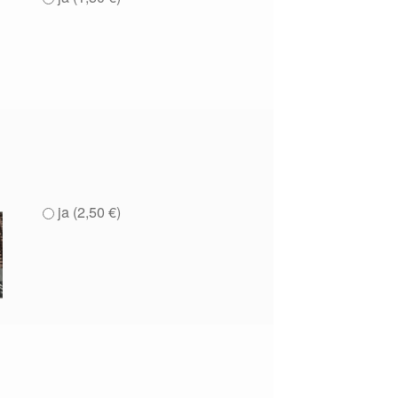
ja (
2,50
€
)