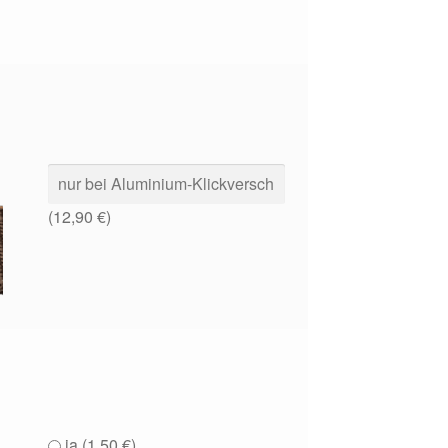
(
12,90
€
)
ja (
1,50
€
)