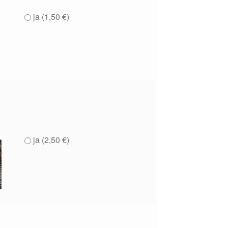
ja (
1,50
€
)
ja (
2,50
€
)