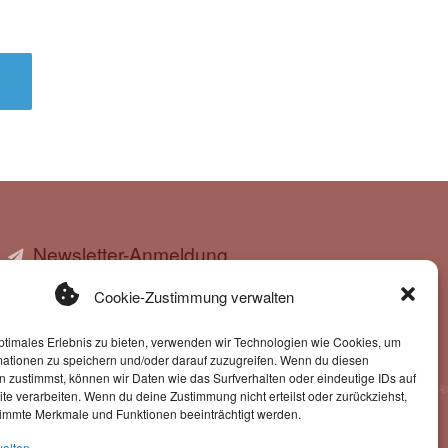
Newsletter-Anmeldung
Cookie-Zustimmung verwalten
ntragung in den Newsletter erkläre ich mich mit der
ptimales Erlebnis zu bieten, verwenden wir Technologien wie Cookies, um
g u. Verarbeitung der eingegebenen Daten durch
mationen zu speichern und/oder darauf zuzugreifen. Wenn du diesen
diese Website einverstanden.
 zustimmst, können wir Daten wie das Surfverhalten oder eindeutige IDs auf
te verarbeiten. Wenn du deine Zustimmung nicht erteilst oder zurückziehst,
immte Merkmale und Funktionen beeinträchtigt werden.
walten