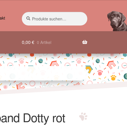
Suche
Suchen
akt
nach:
0,00
€
0 Artikel
and Dotty rot