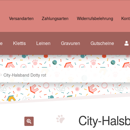
Versandarten
Zahlungsarten
Widerrufsbelehrung
Kont
re
Klettis
Leinen
Gravuren
Gutscheine
City-Halsband Dotty rot
City-Halsb