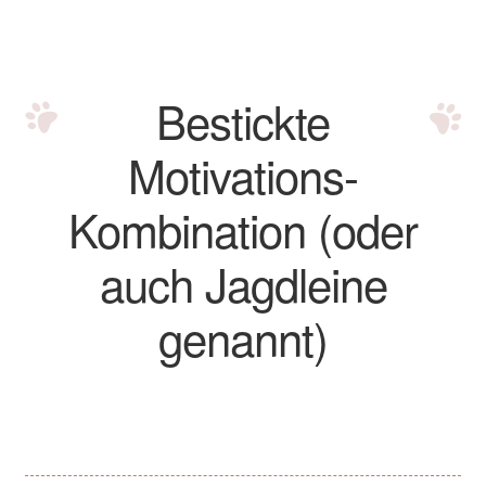
Bordüren Halsbänder
City Halsbänder
Bestickte
City Halsband Dotty beige Cord
Motivations-
City Halsband Dotty braun Cord
Kombination (oder
Herzilein Halsbänder
auch Jagdleine
Landhaus Halsbänder
genannt)
Savanna Halsbänder
Signalhalsbänder
Impressum