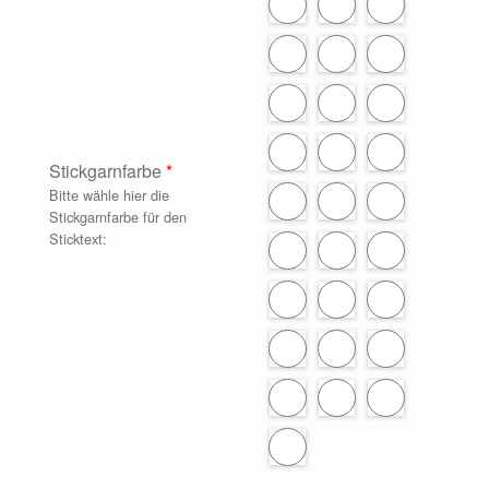
Stickgarnfarbe
*
Bitte wähle hier die
Stickgarnfarbe für den
Sticktext: