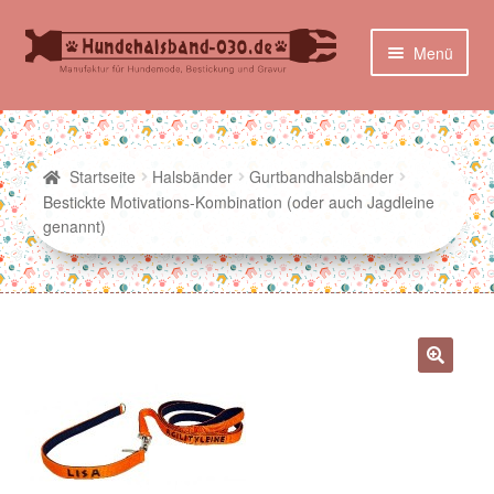
Zur
Zum
Menü
Navigation
Inhalt
springen
springen
Herzlich Willkommen in unserem Internetshop
AGB
Startseite
Halsbänder
Gurtbandhalsbänder
Bestickte Motivations-Kombination (oder auch Jagdleine
Geschirre
genannt)
Gravuren
Halsbänder
Alpenglück Halsbänder
Bestickte Gurtband-Halsbänder