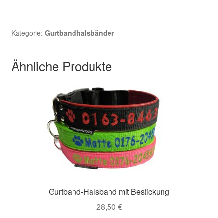
Kombination
(oder
auch
Kategorie:
Gurtbandhalsbänder
Jagdleine
genannt)
Ähnliche Produkte
Menge
Gurtband-Halsband mit Bestickung
28,50
€