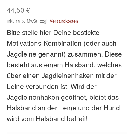
44,50
€
Kasse
inkl. 19 % MwSt.
zzgl.
Versandkosten
Bitte stelle hier Deine bestickte
Klettis
Motivations-Kombination (oder auch
Leinen
Jagdleine genannt) zusammen. Diese
besteht aus einem Halsband, welches
Mein Konto
über einen Jagdleinenhaken mit der
Shop
Leine verbunden ist. Wird der
Versandarten
Jagdleinenhaken geöffnet, bleibt das
Halsband an der Leine und der Hund
Warenkorb
wird vom Halsband befreit!
Widerrufsbelehrung