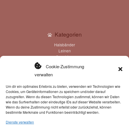
Kategorien
Halsbänder
Leinen
Geschirre
Klettis
Cookie-Zustimmung
Gravuren
verwalten
Gutscheine
Um dir ein optimales Erlebnis zu bieten, verwenden wir Technologien wie
Cookies, um Geräteinformationen zu speichern und/oder darauf
zuzugreifen. Wenn du diesen Technologien zustimmst, können wir Daten
wie das Surfverhalten oder eindeutige IDs auf dieser Website verarbeiten.
Wenn du deine Zustimmung nicht erteilst oder zurückziehst, können
Zahlung & Versand
bestimmte Merkmale und Funktionen beeinträchtigt werden.
Zahlungsmöglichkeiten:
Dienste verwalten