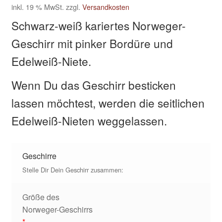
inkl. 19 % MwSt.
zzgl.
Versandkosten
Schwarz-weiß kariertes Norweger-
Kasse
Geschirr mit pinker Bordüre und
Klettis
Edelweiß-Niete.
Leinen
Wenn Du das Geschirr besticken
lassen möchtest, werden die seitlichen
Mein Konto
Edelweiß-Nieten weggelassen.
Shop
Geschirre
Versandarten
Stelle Dir Dein Geschirr zusammen:
Warenkorb
Größe des
Norweger-Geschirrs
Widerrufsbelehrung
*