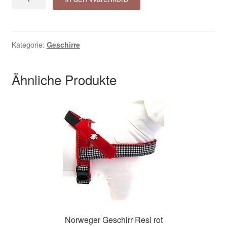
Geschirr
Resi
pink
Menge
Kategorie:
Geschirre
Ähnliche Produkte
Norweger Geschirr Resi rot