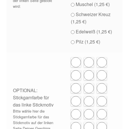
der linken Seite gestickt
Muschel (
1,25
€
)
wird:
Schweizer Kreuz
(
1,25
€
)
Edelweiß (
1,25
€
)
Pilz (
1,25
€
)
OPTIONAL:
Stickgarnfarbe für
das linke Stickmotiv
Bitte wähle hier die
Stickgarnfarbe für das
Stickmotiv auf der linken
Seite Deines Geschirrs