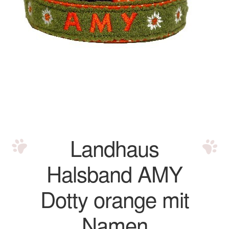
Bordüren Halsbänder
City Halsbänder
City Halsband Dotty beige Cord
City Halsband Dotty braun Cord
Herzilein Halsbänder
Landhaus
Landhaus Halsbänder
Halsband AMY
Savanna Halsbänder
Dotty orange mit
Signalhalsbänder
Namen
Impressum