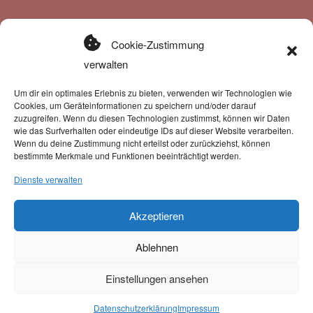
Cookie-Zustimmung
Kategorien
verwalten
Halsbänder
Um dir ein optimales Erlebnis zu bieten, verwenden wir Technologien wie
Leinen
Cookies, um Geräteinformationen zu speichern und/oder darauf
Geschirre
zuzugreifen. Wenn du diesen Technologien zustimmst, können wir Daten
Klettis
wie das Surfverhalten oder eindeutige IDs auf dieser Website verarbeiten.
Wenn du deine Zustimmung nicht erteilst oder zurückziehst, können
Gravuren
bestimmte Merkmale und Funktionen beeinträchtigt werden.
Gutscheine
Dienste verwalten
Akzeptieren
Ablehnen
Einstellungen ansehen
Zahlung & Versand
0
Datenschutzerklärung
Impressum
Suche
Suchen