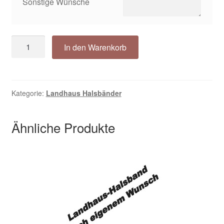
Sonstige Wünsche
Landhaus
In den Warenkorb
Halsband
AMY
Dotty
orange
Kategorie:
Landhaus Halsbänder
mit
Namen
Ähnliche Produkte
Menge