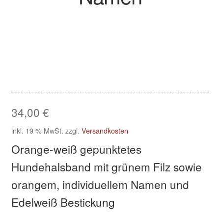
Kasse
Klettis
Leinen
Mein Konto
34,00
€
Shop
inkl. 19 % MwSt.
zzgl.
Versandkosten
Orange-weiß gepunktetes
Versandarten
Hundehalsband mit grünem Filz sowie
Warenkorb
orangem, individuellem Namen und
Edelweiß Bestickung
Widerrufsbelehrung