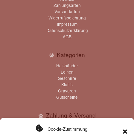
Zahlungsarten
Versandarten
Kasse
Widerrufsbelehrung
Impressum
Datenschutzerklärung
Klettis
AGB
Leinen
Kategorien
Mein Konto
Halsbänder
Leinen
Geschirre
Shop
Klettis
Gravuren
Versandarten
Gutscheine
Warenkorb
Zahlung & Versand
Zahlungsmöglichkeiten:
Widerrufsbelehrung
Cookie-Zustimmung