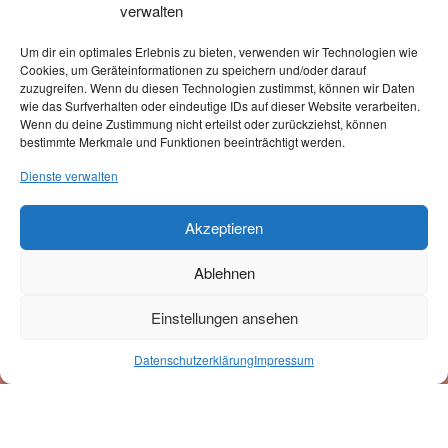
verwalten
Zahlungsarten
Versand erfolgt mit unserem Partner:
Um dir ein optimales Erlebnis zu bieten, verwenden wir Technologien wie
Cookies, um Geräteinformationen zu speichern und/oder darauf
zuzugreifen. Wenn du diesen Technologien zustimmst, können wir Daten
wie das Surfverhalten oder eindeutige IDs auf dieser Website verarbeiten.
Wenn du deine Zustimmung nicht erteilst oder zurückziehst, können
bestimmte Merkmale und Funktionen beeinträchtigt werden.
Newsletter-Anmeldung
Dienste verwalten
Akzeptieren
Mit der Eintragung in den Newsletter erkläre ich mich mit der Speicherung u.
Ablehnen
Verarbeitung der eingegebenen Daten durch diese Website einverstanden.
Einstellungen ansehen
0
Datenschutzerklärung
Impressum
Suche
Suchen
nach:
© by hundehalsband-030 - made width
by
tw77.de