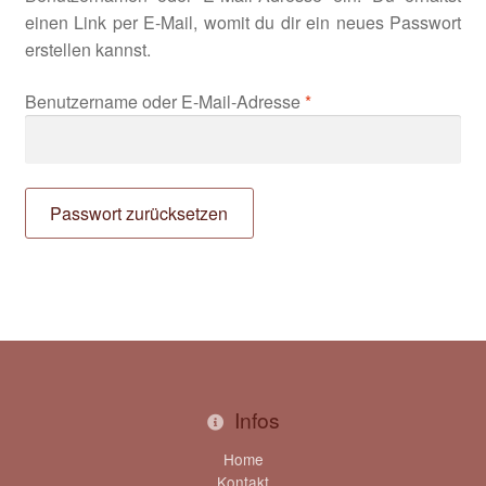
einen Link per E-Mail, womit du dir ein neues Passwort
Bordüren Halsbänder
erstellen kannst.
City Halsbänder
Erforderlich
Benutzername oder E-Mail-Adresse
*
City Halsband Dotty beige Cord
City Halsband Dotty braun Cord
Passwort zurücksetzen
Herzilein Halsbänder
Landhaus Halsbänder
Savanna Halsbänder
Infos
Signalhalsbänder
Home
Kontakt
Impressum